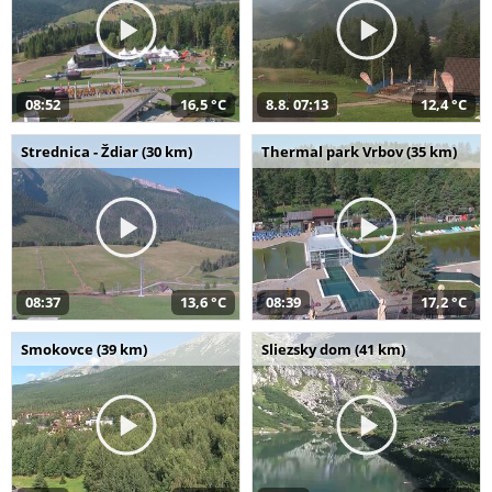
08:52
16,5 °C
8.8. 07:13
12,4 °C
Strednica - Ždiar (30 km)
Thermal park Vrbov (35 km)
08:37
13,6 °C
08:39
17,2 °C
Smokovce (39 km)
Sliezsky dom (41 km)