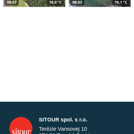
08:57
16,0 °C
08:53
19,1 °C
SITOUR spol. s r.o.
Terézie Vansovej 10