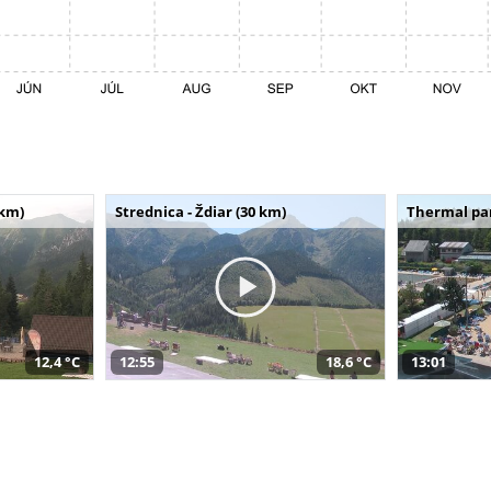
 km)
Strednica - Ždiar (30 km)
Thermal par
12,4 °C
12:55
18,6 °C
13:01