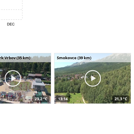
k Vrbov (35 km)
Smokovce (39 km)
23,2 °C
13:14
21,3 °C