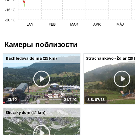
Камеры поблизости
Bachledova dolina (25 km)
Strachankovo - Ždiar (29
13:10
21,7 °C
8.8. 07:13
Sliezsky dom (41 km)