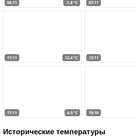
06:11
-1,8 °C
07:11
11:11
12,4 °C
12:11
17:11
4,3 °C
18:10
Исторические температуры