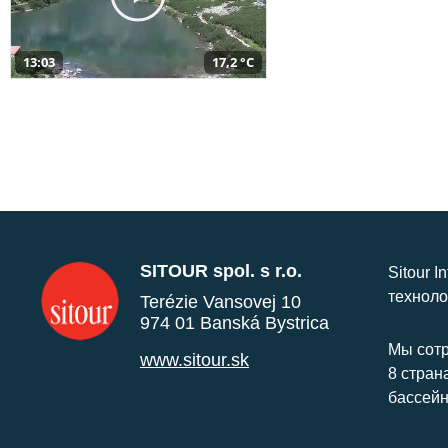
13:03
17,2 °C
SITOUR spol. s r.o.
Sitour I
техноло
Terézie Vansovej 10
974 01 Banská Bystrica
Мы сотр
www.sitour.sk
8 стран
бассейн