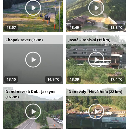
18:57
18:49
18,8 °C
Chopok sever (9 km)
Jasná - Repiská (15 km)
18:15
14,9 °C
18:39
17,4 °C
Demänovská Dol. - Jaskyne
Donovaly - Nová hoľa (22 km)
(16 km)