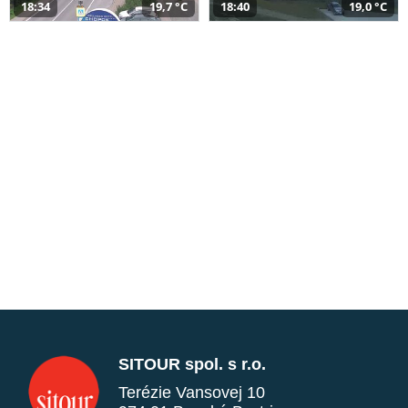
18:34
19,7 °C
18:40
19,0 °C
SITOUR spol. s r.o.
Terézie Vansovej 10