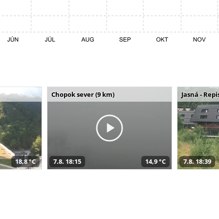
Chopok sever (9 km)
Jasná - Repi
18,8 °C
7.8. 18:15
14,9 °C
7.8. 18:39