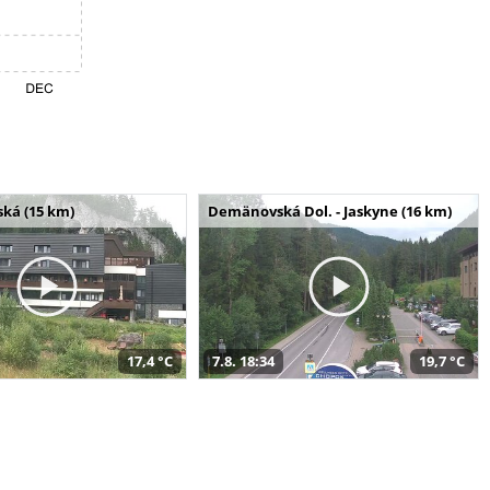
ská (15 km)
Demänovská Dol. - Jaskyne (16 km)
17,4 °C
7.8. 18:34
19,7 °C