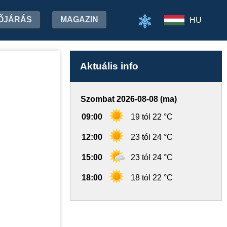
ŐJÁRÁS
MAGAZIN
HU
Aktuális info
Szombat 2026-08-08 (ma)
09:00
19 tól 22 °C
12:00
23 tól 24 °C
15:00
23 tól 24 °C
18:00
18 tól 22 °C