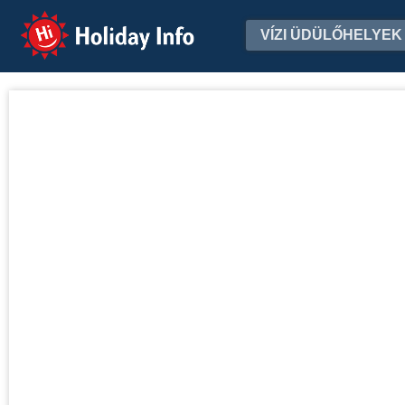
Holiday Info
VÍZI ÜDÜLŐHELYEK