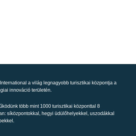
 International a világ legnagyobb turisztikai központja a
giai innováció területén.
ködünk több mint 1000 turisztikai központtal 8
n: síközpontokkal, hegyi üdülőhelyekkel, uszodákkal
bekkel.