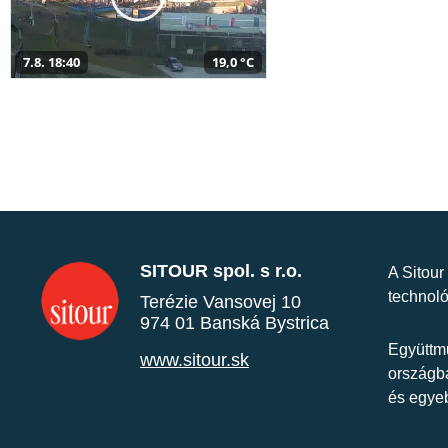
7.8. 18:40
19,0 °C
SITOUR spol. s r.o.
A Sitour
technoló
Terézie Vansovej 10
974 01 Banská Bystrica
Együttmű
www.sitour.sk
országba
és egye