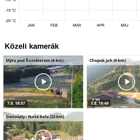
Közeli kamerák
Mýto pod Ďumbierom (6 km)
Chopok juh (6 km)
7.8. 18:57
7.8. 18:49
Donovaly - Nová hoľa (22 km)