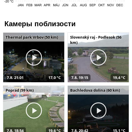
Камеры поблизости
Thermal park Vrbov (50 km)
Slovenský raj - Podlesok (56
km)
7.8. 21:01
17,0 °C
7.8. 19:15
19,4 °C
Poprad (59 km)
Bachledova dolina (60 km)
7.8. 18:54
19,6 °C
7.8. 20:42
15,1 °C