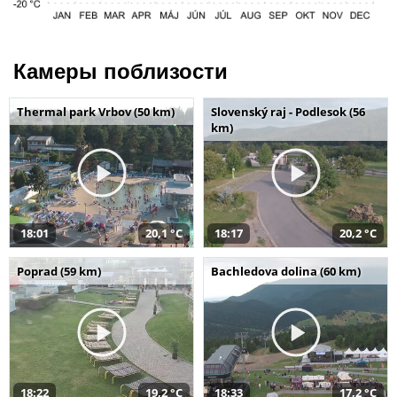
Камеры поблизости
Thermal park Vrbov (50 km)
Slovenský raj - Podlesok (56
km)
18:01
20,1 °C
18:17
20,2 °C
Poprad (59 km)
Bachledova dolina (60 km)
18:22
19,2 °C
18:33
17,2 °C