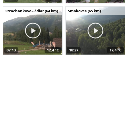
Strachankovo - Ždiar (64 km)
Smokovce (65 km)
07:13
12,4 °C
18:27
17,4 °C