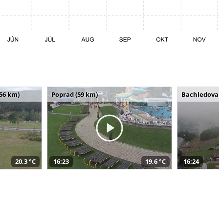
(56 km)
Poprad (59 km)
Bachledova 
20,3 °C
16:23
19,6 °C
16:24