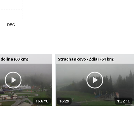
dolina (60 km)
Strachankovo - Ždiar (64 km)
16,6 °C
16:29
15,2 °C