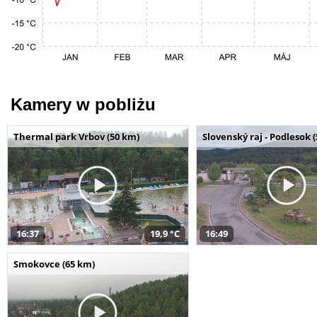
Kamery w pobliżu
Thermal park Vrbov (50 km)
Slovenský raj - Podlesok 
16:37
19,9 °C
16:49
Smokovce (65 km)