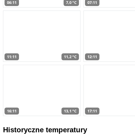
06:11
7,0 °C
07:11
11:11
11,2 °C
12:11
16:11
13,1 °C
17:11
Historyczne temperatury