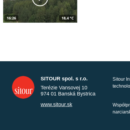
16:26
18,4 °C
SITOUR spol. s r.o.
Sitour I
technolo
Terézie Vansovej 10
974 01 Banská Bystrica
www.sitour.sk
Współpr
narciars