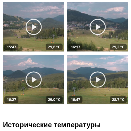
15:47
29,6 °C
16:17
29,2 °C
16:27
29,0 °C
16:47
28,7 °C
Исторические температуры