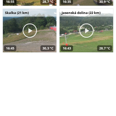
16:55
28,7 °C
16:35
30,9 °C
Skalka (21 km)
Jasenská dolina (22 km)
16:45
30,3 °C
16:43
28,7 °C