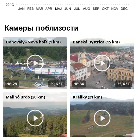
Камеры поблизости
Donovaly - Nová hoľa (1 km)
Banská Bystrica (15 km)
16:28
29,6 °C
16:34
35,4 °C
Malinô Brdo (20 km)
Králiky (21 km)