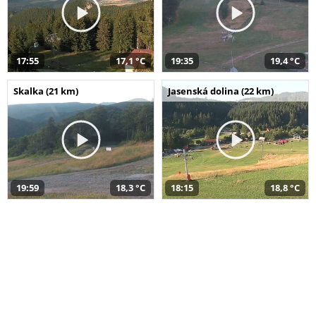
17:55
17,1 °C
19:35
19,4 °C
Skalka (21 km)
Jasenská dolina (22 km)
19:59
18,3 °C
18:15
18,8 °C