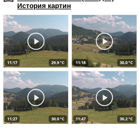
История картин
11:17
29,9 °C
11:18
30,0 °C
11:27
30,0 °C
11:47
30,2 °C