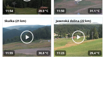
11:54
29,9 °C
11:50
31,1 °C
Skalka (21 km)
Jasenská dolina (22 km)
11:55
30,8 °C
11:23
29,4 °C