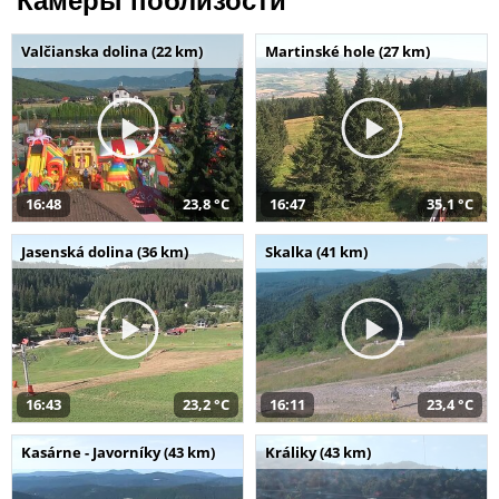
Камеры поблизости
Valčianska dolina (22 km)
Martinské hole (27 km)
16:48
23,8 °C
16:47
35,1 °C
Jasenská dolina (36 km)
Skalka (41 km)
16:43
23,2 °C
16:11
23,4 °C
Kasárne - Javorníky (43 km)
Králiky (43 km)