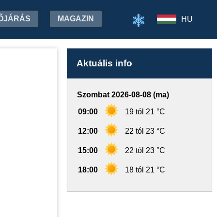
ŐJÁRÁS
MAGAZIN
HU
Aktuális info
Szombat 2026-08-08 (ma)
09:00
19 tól 21 °C
12:00
22 tól 23 °C
15:00
22 tól 23 °C
18:00
18 tól 21 °C