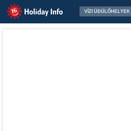
Holiday Info
VÍZI ÜDÜLŐHELYEK