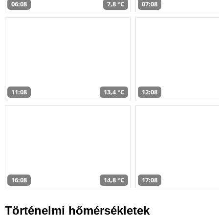
06:08
7,8 °C
07:08
11:08
13,4 °C
12:08
16:08
14,8 °C
17:08
Történelmi hőmérsékletek