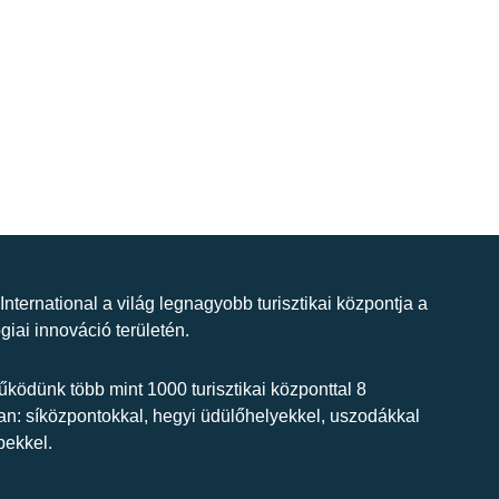
 International a világ legnagyobb turisztikai központja a
giai innováció területén.
ködünk több mint 1000 turisztikai központtal 8
n: síközpontokkal, hegyi üdülőhelyekkel, uszodákkal
bekkel.