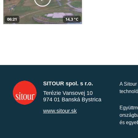
06:21
14,3 °C
SITOUR spol. s r.o.
A Sitour
technoló
Terézie Vansovej 10
974 01 Banská Bystrica
Együttmű
www.sitour.sk
országba
és egye