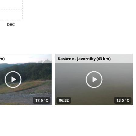
km)
Kasárne - Javorníky (43 km)
17,6 °C
06:32
13,5 °C