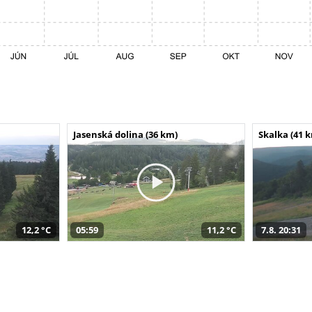
Jasenská dolina (36 km)
Skalka (41 
12,2 °C
05:59
11,2 °C
7.8. 20:31