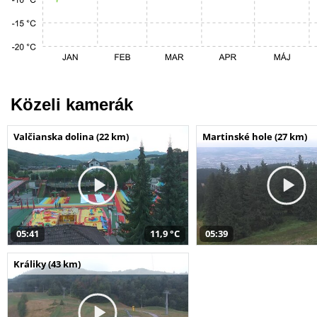
Közeli kamerák
Valčianska dolina (22 km)
Martinské hole (27 km)
05:41
11,9 °C
05:39
Králiky (43 km)