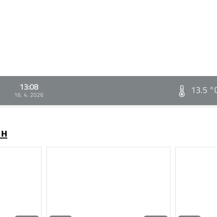
13:08
13.5 °
16. 4. 2026
ин