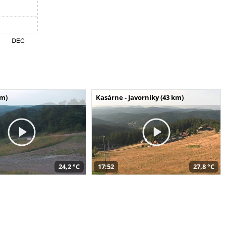
km)
Kasárne - Javorníky (43 km)
24,2 °C
17:52
27,8 °C