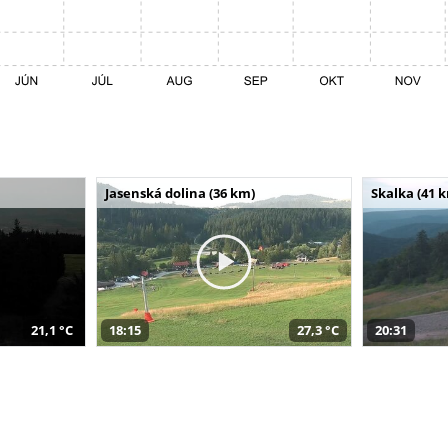
Jasenská dolina (36 km)
Skalka (41 
21,1 °C
18:15
27,3 °C
20:31