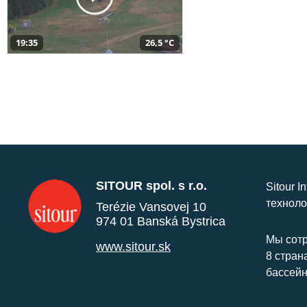
19:35
26,5 °C
SITOUR spol. s r.o.
Sitour I
техноло
Terézie Vansovej 10
974 01 Banská Bystrica
Мы сотр
www.sitour.sk
8 стран
бассейн