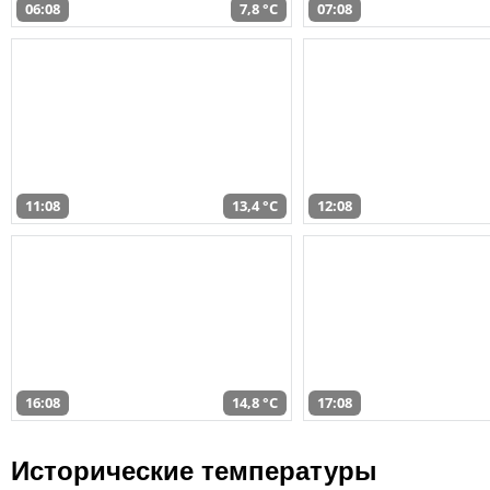
06:08
7,8 °C
07:08
11:08
13,4 °C
12:08
16:08
14,8 °C
17:08
Исторические температуры