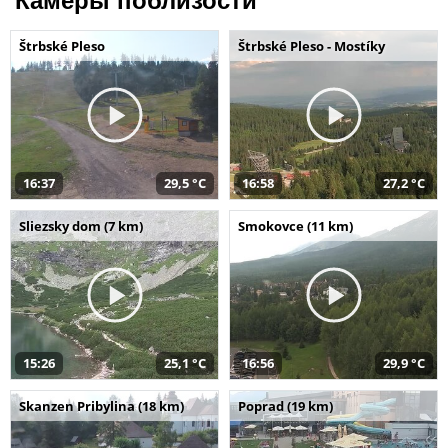
Камеры поблизости
Štrbské Pleso
Štrbské Pleso - Mostíky
16:37
29,5 °C
16:58
27,2 °C
Sliezsky dom (7 km)
Smokovce (11 km)
15:26
25,1 °C
16:56
29,9 °C
Skanzen Pribylina (18 km)
Poprad (19 km)