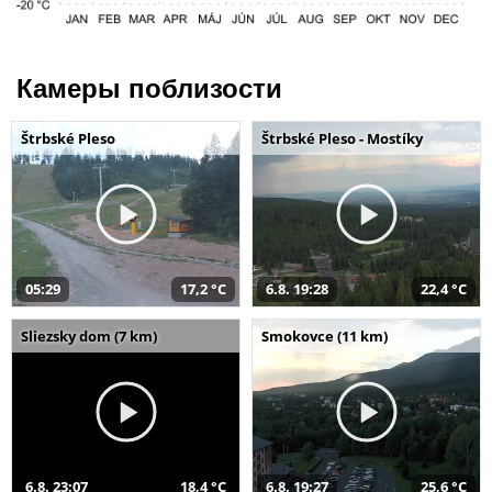
Камеры поблизости
Štrbské Pleso
Štrbské Pleso - Mostíky
05:29
17,2 °C
6.8. 19:28
22,4 °C
Sliezsky dom (7 km)
Smokovce (11 km)
6.8. 23:07
18,4 °C
6.8. 19:27
25,6 °C