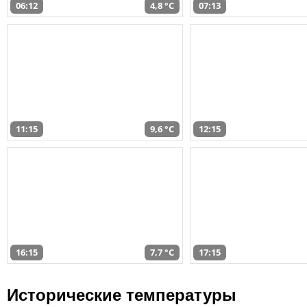
06:12
4,8 °C
07:13
11:15
9,6 °C
12:15
16:15
7,7 °C
17:15
Исторические температуры