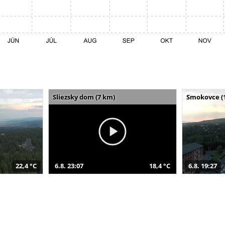
Sliezsky dom (7 km)
Smokovce (
22,4 °C
6.8. 23:07
18,4 °C
6.8. 19:27