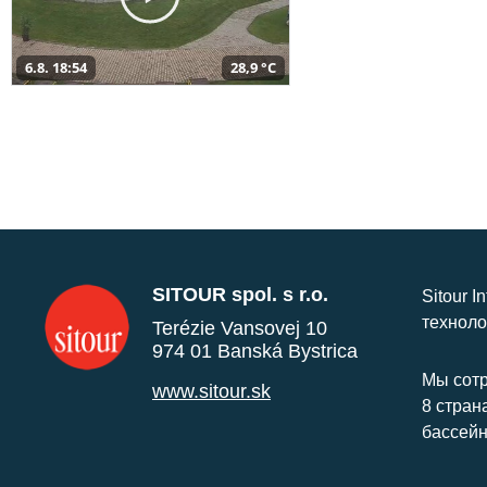
6.8. 18:54
28,9 °C
SITOUR spol. s r.o.
Sitour I
техноло
Terézie Vansovej 10
974 01 Banská Bystrica
Мы сотр
www.sitour.sk
8 стран
бассейн