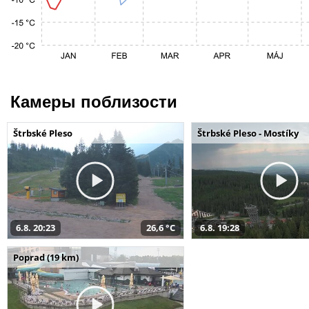
Камеры поблизости
Štrbské Pleso
Štrbské Pleso - Mostíky
6.8. 20:23
26,6 °C
6.8. 19:28
Poprad (19 km)