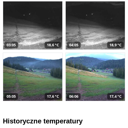
03:05
18,6 °C
04:05
18,9 °C
05:05
17,6 °C
06:06
17,4 °C
Historyczne temperatury