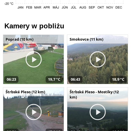
Kamery w pobliżu
Poprad (10 km)
Smokovce (11 km)
06:23
19,7 °C
06:43
18,9 °C
Štrbské Pleso (12 km)
Štrbské Pleso - Mostíky (12
km)