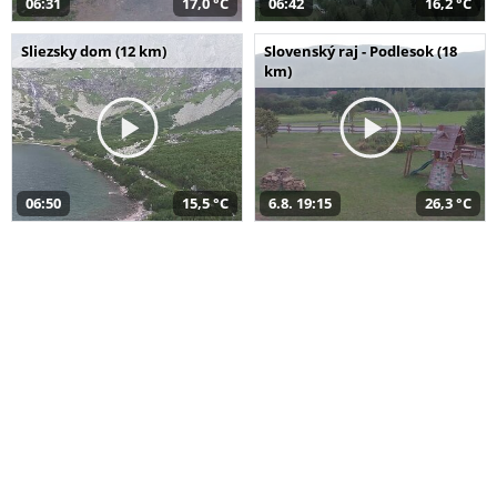
06:31
17,0 °C
06:42
16,2 °C
Sliezsky dom (12 km)
Slovenský raj - Podlesok (18
km)
06:50
15,5 °C
6.8. 19:15
26,3 °C