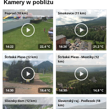
Kamery w pobliżu
Poprad (10 km)
Smokovce (11 km)
14:22
22,4 °C
14:26
21,2 °C
Štrbské Pleso (12 km)
Štrbské Pleso - Mostíky (12
km)
14:30
19,4 °C
14:30
14,8 °C
Sliezsky dom (12 km)
Slovenský raj - Podlesok (18
km)