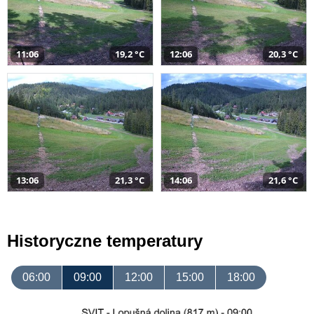
11:06
19,2 °C
12:06
20,3 °C
13:06
21,3 °C
14:06
21,6 °C
Historyczne temperatury
06:00
09:00
12:00
15:00
18:00