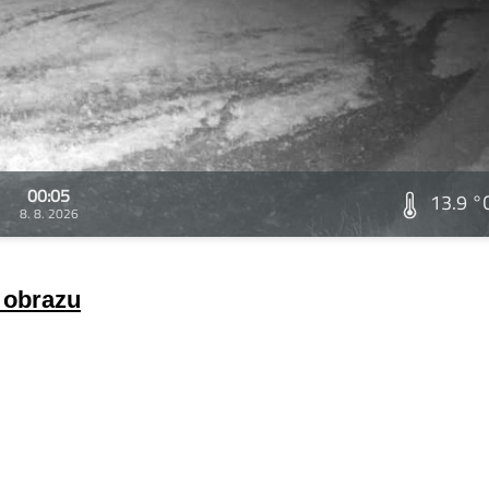
00:05
13.9 °
8. 8. 2026
a obrazu