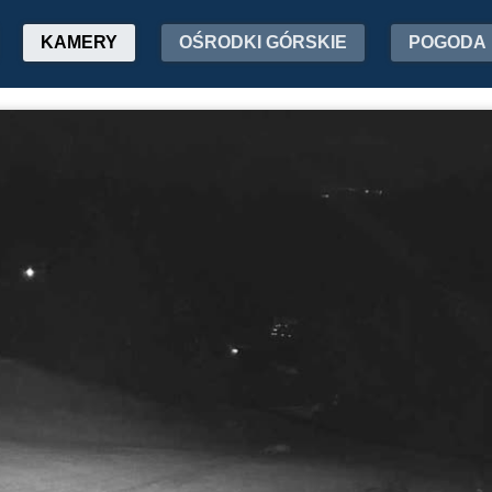
KAMERY
OŚRODKI GÓRSKIE
POGODA