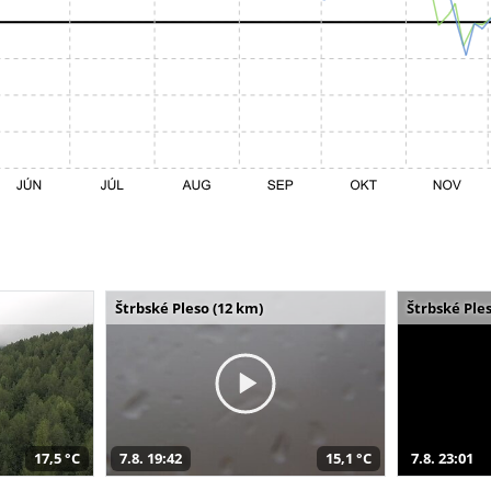
Štrbské Pleso (12 km)
Štrbské Ples
17,5 °C
7.8. 19:42
15,1 °C
7.8. 23:01