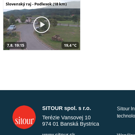
Slovenský raj - Podlesok (18 km)
7.8. 19:15
19,4 °C
SITOUR spol. s r.o.
Sitour I
technolo
Terézie Vansovej 10
974 01 Banská Bystrica
www.sitour.sk