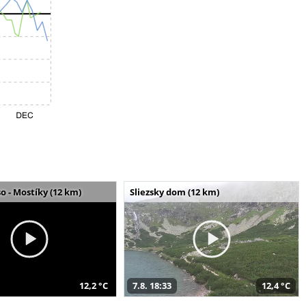
o - Mostíky (12 km)
Sliezsky dom (12 km)
12,2 °C
7.8. 18:33
12,4 °C