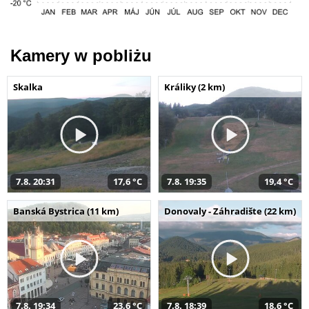
Kamery w pobliżu
Skalka
Králiky (2 km)
7.8. 20:31
17,6 °C
7.8. 19:35
19,4 °C
Banská Bystrica (11 km)
Donovaly - Záhradište (22 km)
7.8. 19:34
23,6 °C
7.8. 18:39
18,6 °C