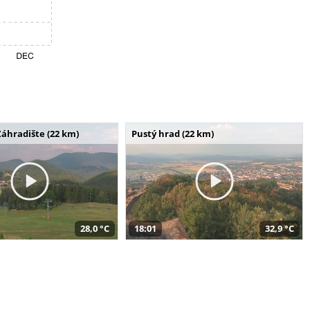
Záhradište (22 km)
Pustý hrad (22 km)
28,0 °C
18:01
32,9 °C