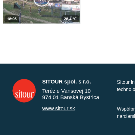
18:05
28,4 °C
SITOUR spol. s r.o.
Sitour I
technolo
Terézie Vansovej 10
974 01 Banská Bystrica
www.sitour.sk
Współpr
narciars