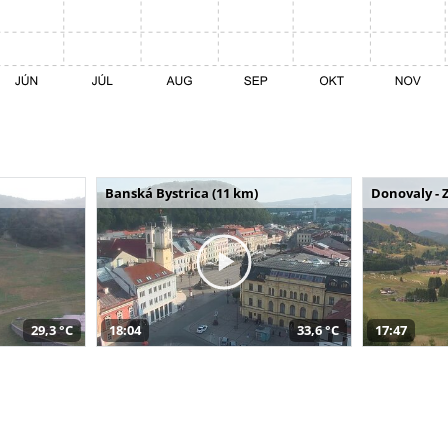
Banská Bystrica (11 km)
Donovaly - 
29,3 °C
18:04
33,6 °C
17:47