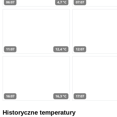
06:07
4,7 °C
07:07
11:07
12,4 °C
12:07
16:07
16,3 °C
17:07
Historyczne temperatury