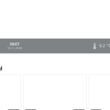
09:07
9.2 °
10. 5. 2026
u