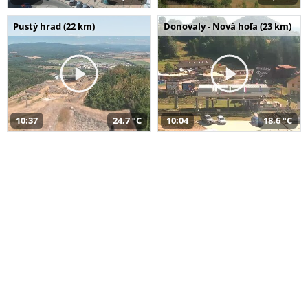
Pustý hrad (22 km)
Donovaly - Nová hoľa (23 km)
10:37
24,7 °C
10:04
18,6 °C