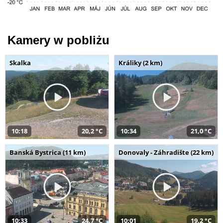
Kamery w pobliżu
Skalka
Králiky (2 km)
10:18
20,2 °C
10:34
21,0 °C
Banská Bystrica (11 km)
Donovaly - Záhradište (22 km)
10:33
24,7 °C
10:01
19,2 °C