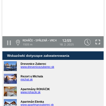
12:55
ROHÁČE - SPÁLENÁ - VRCH
1505 m
18. 2. 2025
Wskazówki dotyczące zakwaterowania
Drevenice Zuberec
www.drevenicezuberec.sk
Rezort u Michala
michal.sk
Apartmány ROHÁČIK
www.rohacik.sk
Apartmán Elenka
www.apartmanzuberec.sk