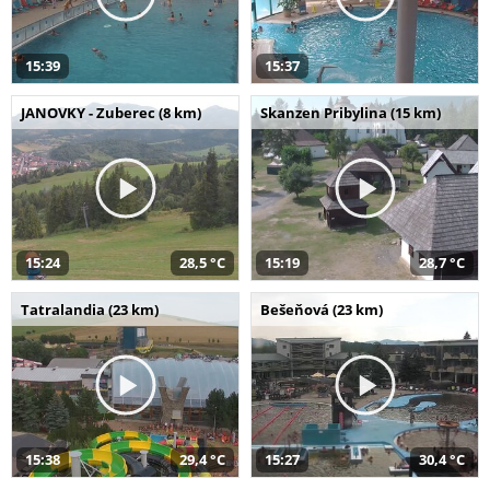
15:39
15:37
JANOVKY - Zuberec (8 km)
Skanzen Pribylina (15 km)
15:24
28,5 °C
15:19
28,7 °C
Tatralandia (23 km)
Bešeňová (23 km)
15:38
29,4 °C
15:27
30,4 °C