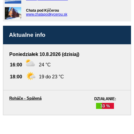
Chata pod Kýčerou
www.chatapodkycerou.sk
Aktualne info
Poniedziałek 10.8.2026 (dzisiaj)
16:00
24 °C
18:00
19 do 23 °C
Roháče - Spálená
DZIAŁANIE:
33 %