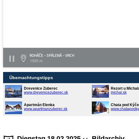
ROHÁČE - SPÁLENÁ - VRCH
1505 m
Übernachtungstipps
Drevenice Zuberec
Rezort u Michal
www.drevenicezuberec.sk
michal.sk
Apartmán Elenka
Chata pod Kýče
www.apartmanzuberec.sk
www.chatapodky
Dienstag 18.02.2025
Bildarchiv