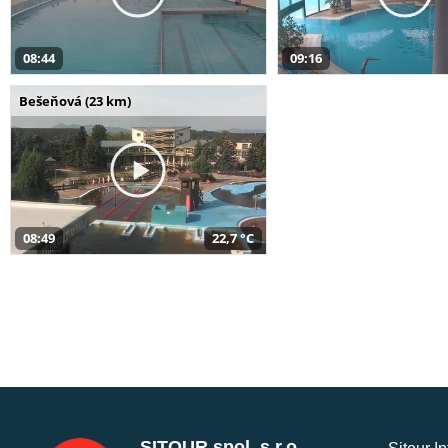
08:44
09:16
Bešeňová (23 km)
08:49
22,7 °C
SITOUR spol. s r.o.