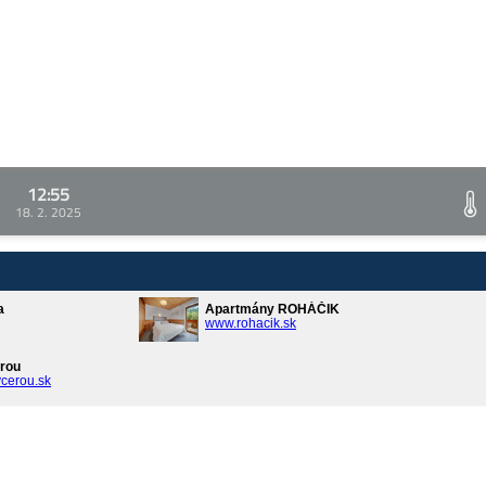
12:55
18. 2. 2025
a
Apartmány ROHÁČIK
www.rohacik.sk
rou
cerou.sk