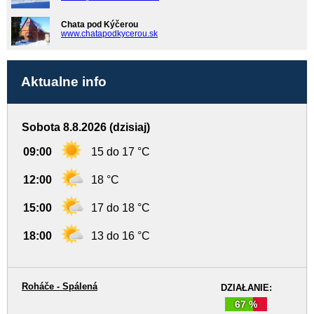
Chata pod Kýčerou
www.chatapodkycerou.sk
Aktualne info
Sobota 8.8.2026 (dzisiaj)
09:00
15 do 17 °C
12:00
18 °C
15:00
17 do 18 °C
18:00
13 do 16 °C
Roháče - Spálená
DZIAŁANIE:
67 %