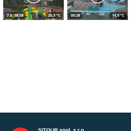
7.8. 18:38
20,5 °C
05:28
14,8 °C
SITOUR spol. s r.o.