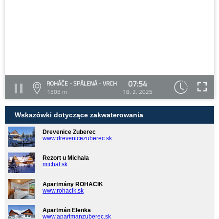
07:54
ROHÁČE - SPÁLENÁ - VRCH
1505 m
18. 2. 2025
Wskazówki dotyczące zakwaterowania
Drevenice Zuberec
www.drevenicezuberec.sk
Rezort u Michala
michal.sk
Apartmány ROHÁČIK
www.rohacik.sk
Apartmán Elenka
www.apartmanzuberec.sk