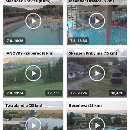
Meander Oravice (8 km)
Meander Oravice (8 km)
7.8. 18:38
7.8. 18:36
JANOVKY - Zuberec (8 km)
Skanzen Pribylina (15 km)
7.8. 19:24
17,7 °C
7.8. 20:26
18,4 °C
Tatralandia (23 km)
Bešeňová (23 km)