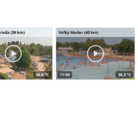
reda (39 km)
Veľký Meder (40 km)
36,8 °C
11:56
36,3 °C