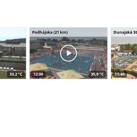
Podhájska (21 km)
Dunajská St
33,2 °C
12:00
35,9 °C
11:49