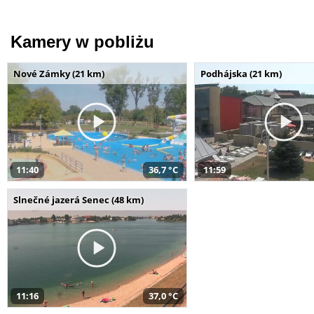
Kamery w pobliżu
Nové Zámky (21 km)
Podhájska (21 km)
11:40
36,7 °C
11:59
Slnečné jazerá Senec (48 km)
11:16
37,0 °C