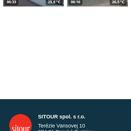
06:33
25,6 °C
06:16
26,5 °C
SITOUR spol. s r.o.
Terézie Vansovej 10