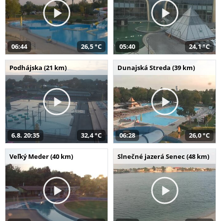
06:44
26,5 °C
05:40
24,1 °C
Podhájska (21 km)
Dunajská Streda (39 km)
6.8. 20:35
32,4 °C
06:28
26,0 °C
Veľký Meder (40 km)
Slnečné jazerá Senec (48 km)