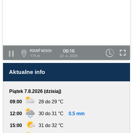
06:16
POĽNÝ KESOV
175 m
22. 4. 2025
Aktualne info
Piątek 7.8.2026 (dzisiaj)
09:00
28 do 29 °C
12:00
30 do 31 °C
0,5 mm
15:00
31 do 32 °C