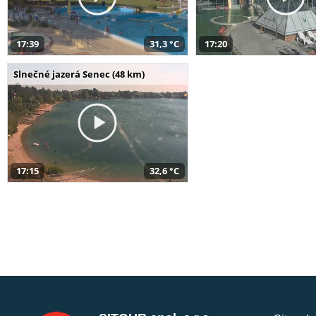
17:39
31,3 °C
17:20
Slnečné jazerá Senec (48 km)
17:15
32,6 °C