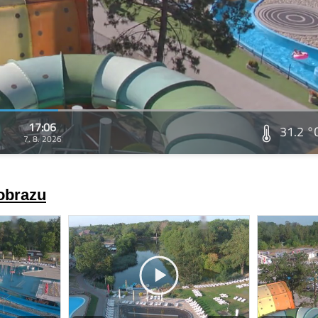
17:06
31.2 °
7. 8. 2026
 obrazu