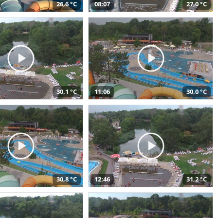
26,6 °C
08:07
27,0 °C
30,1 °C
11:06
30,0 °C
30,8 °C
12:46
31,2 °C