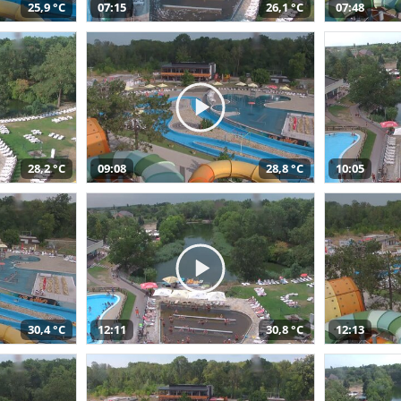
25,9 °C
07:15
26,1 °C
07:48
28,2 °C
09:08
28,8 °C
10:05
30,4 °C
12:11
30,8 °C
12:13