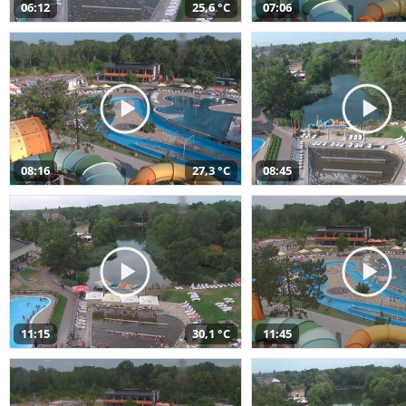
06:12
25,6 °C
07:06
08:16
27,3 °C
08:45
11:15
30,1 °C
11:45