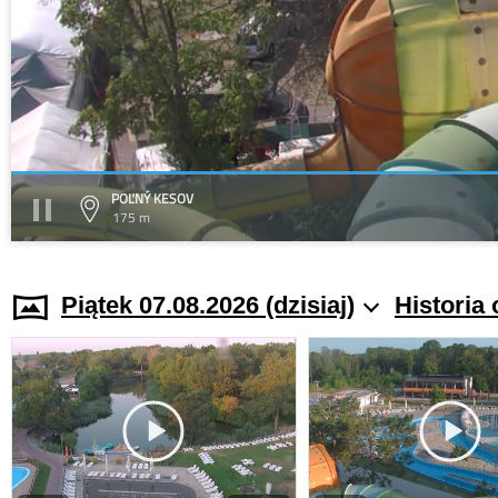
POĽNÝ KESOV
175 m
Piątek 07.08.2026 (dzisiaj)
Historia