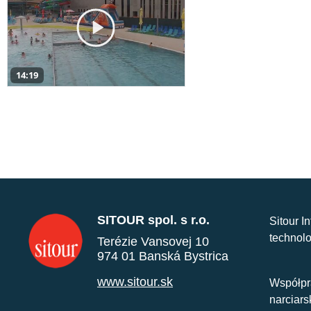
14:19
SITOUR spol. s r.o.
Sitour I
technolo
Terézie Vansovej 10
974 01 Banská Bystrica
www.sitour.sk
Współpr
narciars