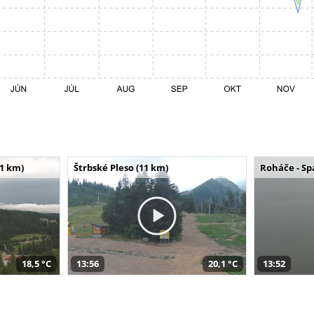
11 km)
Štrbské Pleso (11 km)
Roháče - Sp
18,5 °C
13:56
20,1 °C
13:52