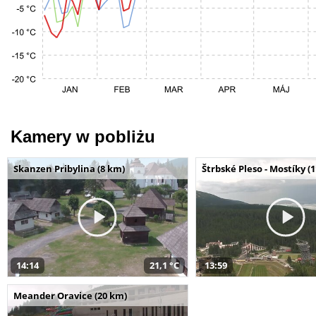
Kamery w pobliżu
Skanzen Pribylina (8 km)
Štrbské Pleso - Mostíky (
14:14
21,1 °C
13:59
Meander Oravice (20 km)