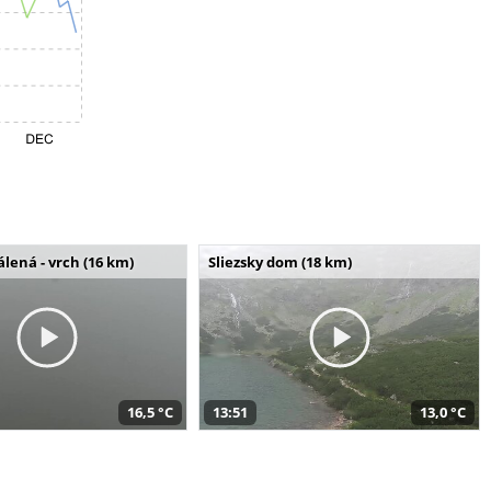
álená - vrch (16 km)
Sliezsky dom (18 km)
16,5 °C
13:51
13,0 °C