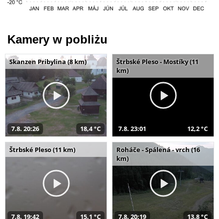
Kamery w pobliżu
Skanzen Pribylina (8 km)
Štrbské Pleso - Mostíky (11
km)
7.8. 20:26
18,4 °C
7.8. 23:01
12,2 °C
Štrbské Pleso (11 km)
Roháče - Spálená - vrch (16
km)
7.8. 19:42
15,1 °C
7.8. 20:19
13,8 °C