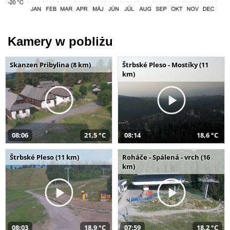
Kamery w pobliżu
Skanzen Pribylina (8 km)
Štrbské Pleso - Mostíky (11
km)
08:06
21,5 °C
08:14
18,6 °C
Štrbské Pleso (11 km)
Roháče - Spálená - vrch (16
km)
08:03
18,9 °C
07:59
18,2 °C