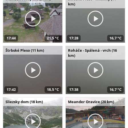
km)
17:44
21,5 °C
17:28
16,7 °C
Štrbské Pleso (11 km)
Roháče - Spálená - vrch (16
km)
17:42
18,5 °C
17:38
16,7 °C
Sliezsky dom (18 km)
Meander Oravice (20 km)