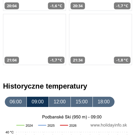
20:04
-1,6 °C
20:34
-1,7 °C
21:04
-1,7 °C
21:34
-1,8 °C
Historyczne temperatury
06:00
09:00
12:00
15:00
18:00