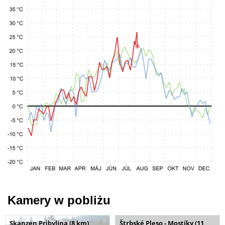
Kamery w pobliżu
Skanzen Pribylina (8 km)
Štrbské Pleso - Mostíky (11