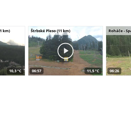
11 km)
Štrbské Pleso (11 km)
Roháče - Sp
10,3 °C
06:57
11,5 °C
06:26