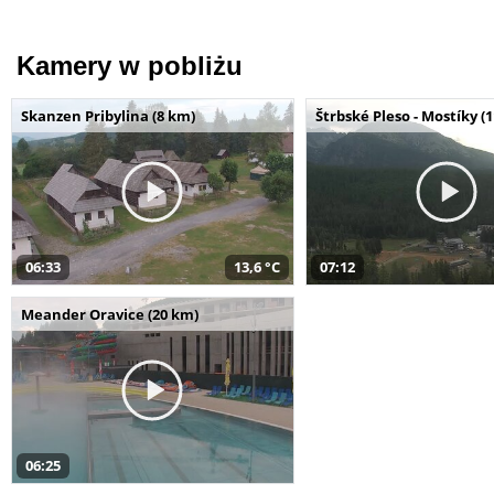
Kamery w pobliżu
Skanzen Pribylina (8 km)
Štrbské Pleso - Mostíky (
06:33
13,6 °C
07:12
Meander Oravice (20 km)
06:25