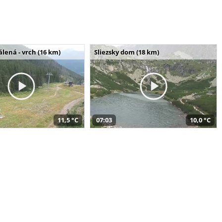
álená - vrch (16 km)
Sliezsky dom (18 km)
11,5 °C
07:03
10,0 °C