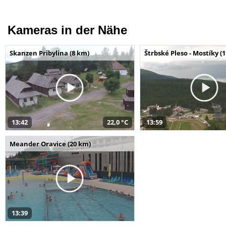
Kameras in der Nähe
Skanzen Pribylina (8 km)
Štrbské Pleso - Mostíky (
13:42
22,0 °C
13:59
Meander Oravice (20 km)
13:39