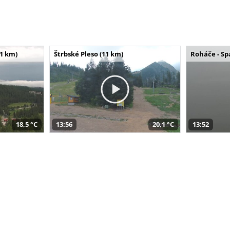
11 km)
Štrbské Pleso (11 km)
Roháče - Sp
18,5 °C
13:56
20,1 °C
13:52