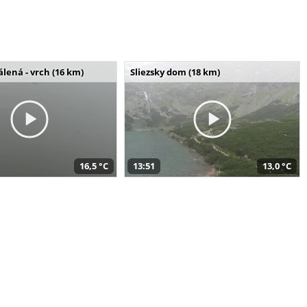
álená - vrch (16 km)
Sliezsky dom (18 km)
16,5 °C
13:51
13,0 °C