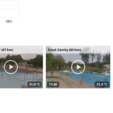
 (67 km)
Nové Zámky (83 km)
31,0 °C
11:40
31,4 °C