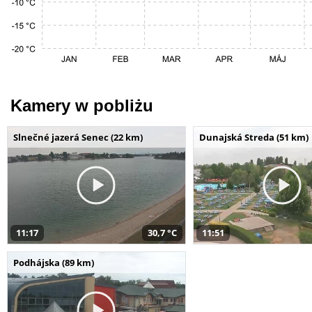
Kamery w pobliżu
Slnečné jazerá Senec (22 km)
Dunajská Streda (51 km)
11:17
30,7 °C
11:51
Podhájska (89 km)