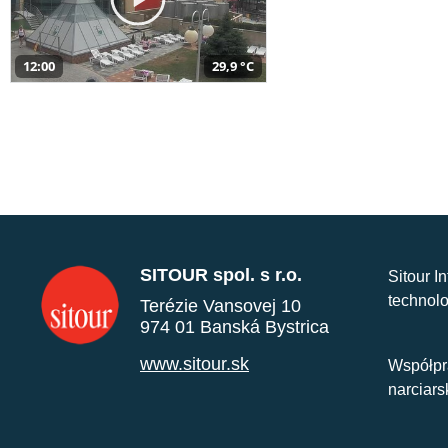
12:00
29,9 °C
SITOUR spol. s r.o.
Sitour I
technolo
Terézie Vansovej 10
974 01 Banská Bystrica
www.sitour.sk
Współpr
narciars