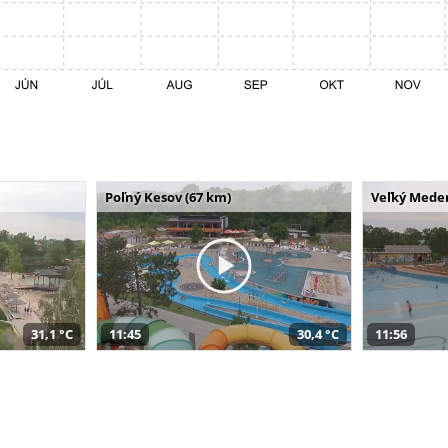
Poľný Kesov (67 km)
Veľký Meder
31,1 °C
11:45
30,4 °C
11:56