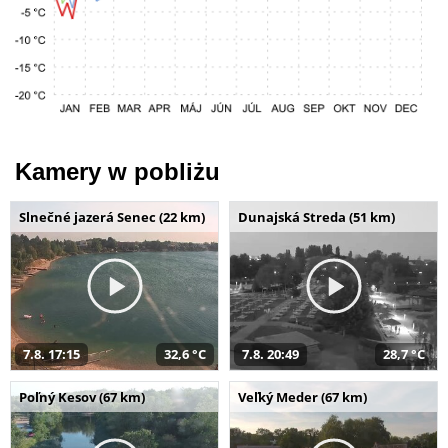
Kamery w pobliżu
Slnečné jazerá Senec (22 km)
Dunajská Streda (51 km)
7.8. 17:15
32,6 °C
7.8. 20:49
28,7 °C
Poľný Kesov (67 km)
Veľký Meder (67 km)