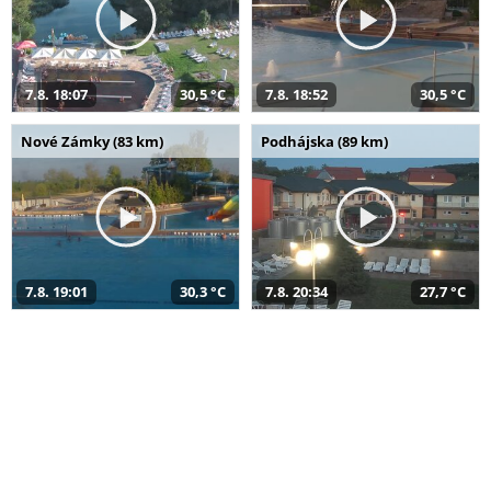
7.8. 18:07
30,5 °C
7.8. 18:52
30,5 °C
Nové Zámky (83 km)
Podhájska (89 km)
7.8. 19:01
30,3 °C
7.8. 20:34
27,7 °C