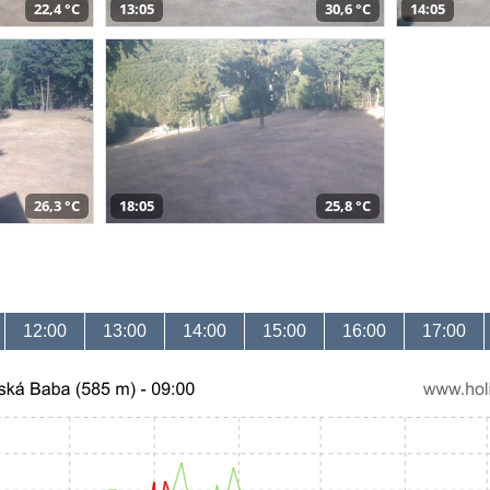
22,4 °C
13:05
30,6 °C
14:05
26,3 °C
18:05
25,8 °C
12:00
13:00
14:00
15:00
16:00
17:00