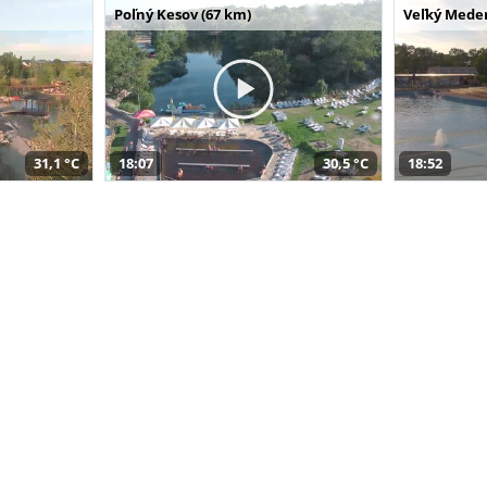
Poľný Kesov (67 km)
Veľký Meder
31,1 °C
18:07
30,5 °C
18:52