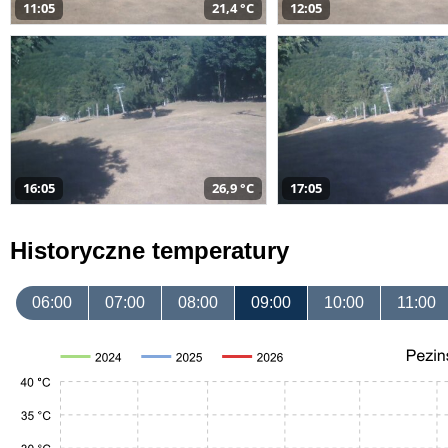
11:05
21,4 °C
12:05
16:05
26,9 °C
17:05
Historyczne temperatury
06:00
07:00
08:00
09:00
10:00
11:00