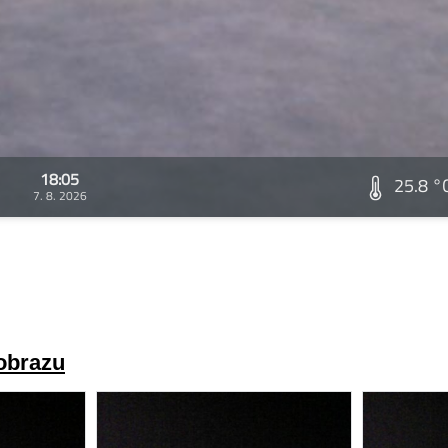
18:05
25.8 °
7. 8. 2026
 obrazu