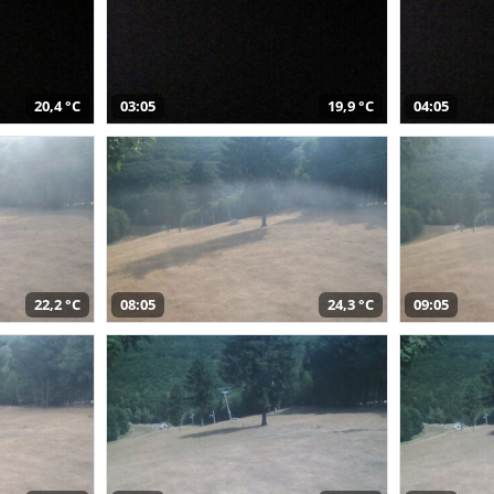
20,4 °C
03:05
19,9 °C
04:05
22,2 °C
08:05
24,3 °C
09:05