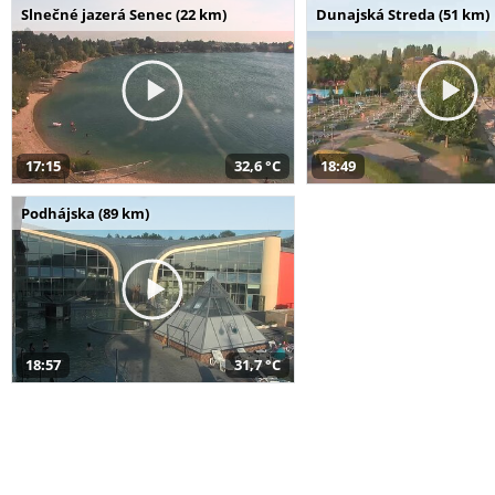
Slnečné jazerá Senec (22 km)
Dunajská Streda (51 km)
17:15
32,6 °C
18:49
Podhájska (89 km)
18:57
31,7 °C