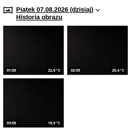
Piątek 07.08.2026 (dzisiaj)
Historia obrazu
01:05
22,8 °C
02:05
20,4 °C
03:05
19,9 °C