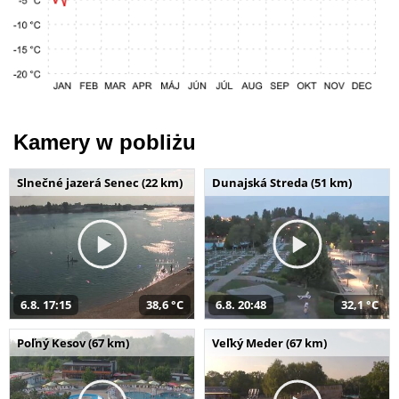
Kamery w pobliżu
Slnečné jazerá Senec (22 km)
Dunajská Streda (51 km)
6.8. 17:15
38,6 °C
6.8. 20:48
32,1 °C
Poľný Kesov (67 km)
Veľký Meder (67 km)