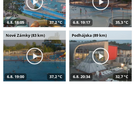
6.8. 18:05
37,2 °C
6.8. 19:17
35,3 °C
Nové Zámky (83 km)
Podhájska (89 km)
6.8. 19:00
37,2 °C
6.8. 20:34
32,7 °C