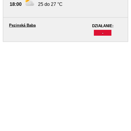
18:00
25 do 27 °C
Pezinská Baba
DZIAŁANIE:
-