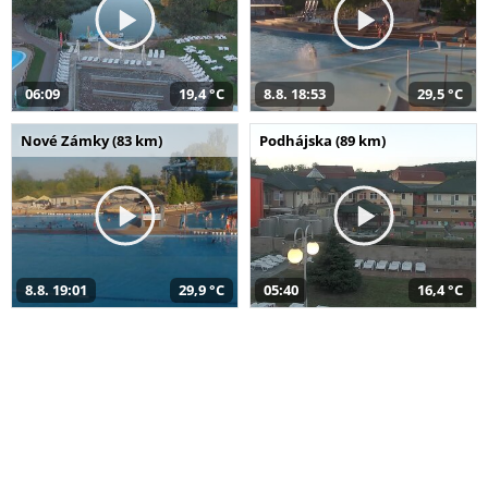
06:09
19,4 °C
8.8. 18:53
29,5 °C
Nové Zámky (83 km)
Podhájska (89 km)
8.8. 19:01
29,9 °C
05:40
16,4 °C