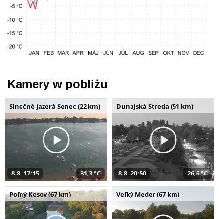
Kamery w pobliżu
Slnečné jazerá Senec (22 km)
Dunajská Streda (51 km)
8.8. 17:15
31,3 °C
8.8. 20:50
26,6 °C
Poľný Kesov (67 km)
Veľký Meder (67 km)