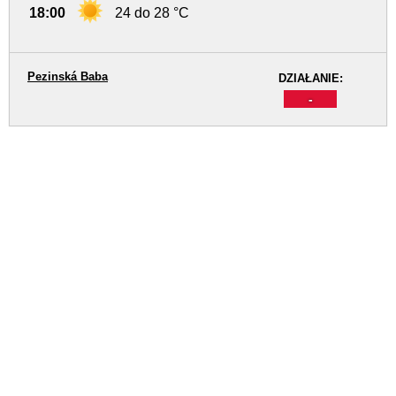
18:00
24 do 28 °C
Pezinská Baba
DZIAŁANIE:
-