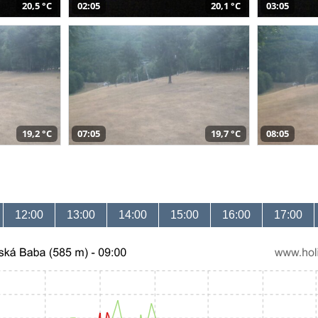
20,5 °C
02:05
20,1 °C
03:05
19,2 °C
07:05
19,7 °C
08:05
12:00
13:00
14:00
15:00
16:00
17:00