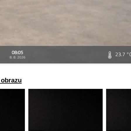
08:05
23.7 °
8. 8. 2026
a obrazu