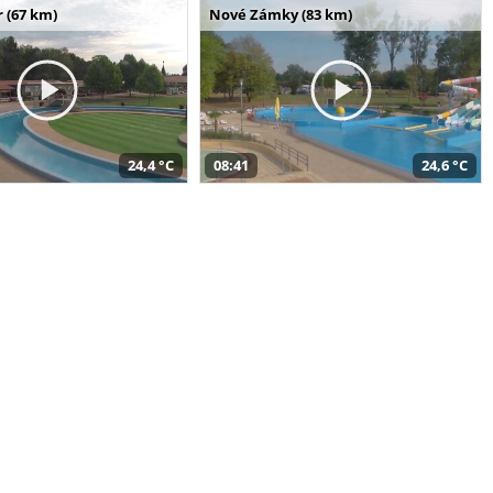
 (67 km)
Nové Zámky (83 km)
24,4 °C
08:41
24,6 °C