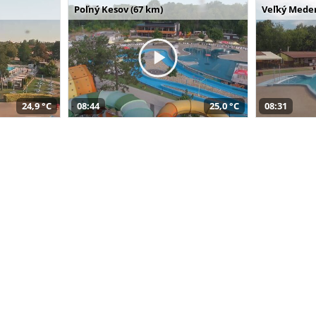
Poľný Kesov (67 km)
Veľký Meder
24,9 °C
08:44
25,0 °C
08:31