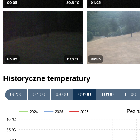
00:05
20,3 °C
01:05
05:05
19,3 °C
06:05
Historyczne temperatury
06:00
07:00
08:00
09:00
10:00
11:00