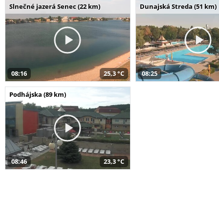
Slnečné jazerá Senec (22 km)
Dunajská Streda (51 km)
08:16
25,3 °C
08:25
Podhájska (89 km)
08:46
23,3 °C