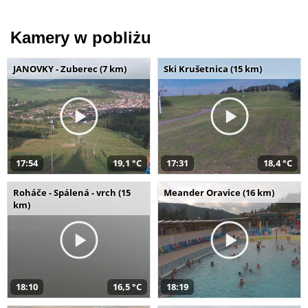
Kamery w pobliżu
JANOVKY - Zuberec (7 km)
Ski Krušetnica (15 km)
17:54
19,1 °C
17:31
18,4 °C
Roháče - Spálená - vrch (15
Meander Oravice (16 km)
km)
18:10
16,5 °C
18:19