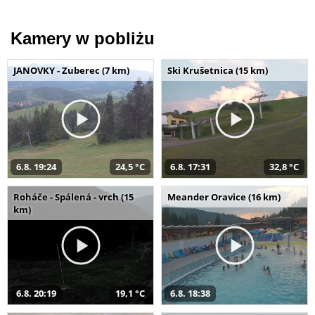
Kamery w pobliżu
JANOVKY - Zuberec (7 km)
Ski Krušetnica (15 km)
6.8. 19:24
24,5 °C
6.8. 17:31
32,8 °C
Roháče - Spálená - vrch (15
Meander Oravice (16 km)
km)
6.8. 20:19
19,1 °C
6.8. 18:38