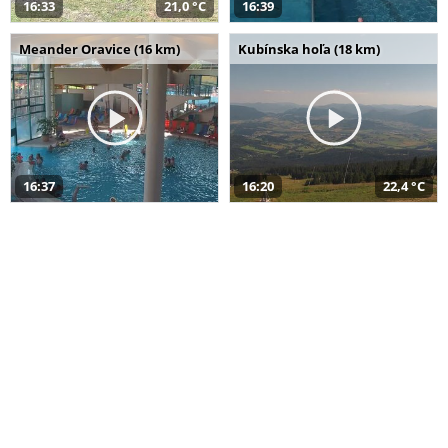
16:33
21,0 °C
16:39
Meander Oravice (16 km)
Kubínska hoľa (18 km)
16:37
16:20
22,4 °C