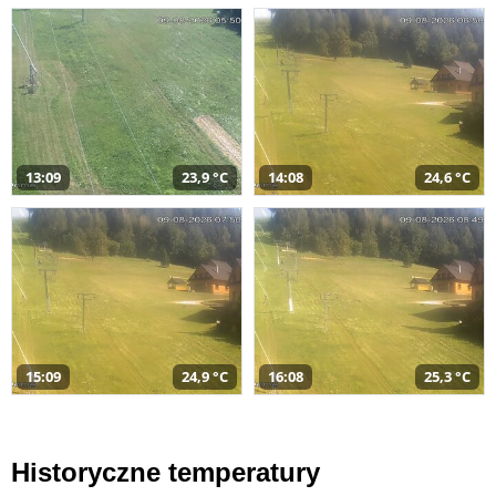
13:09
23,9 °C
14:08
24,6 °C
15:09
24,9 °C
16:08
25,3 °C
Historyczne temperatury