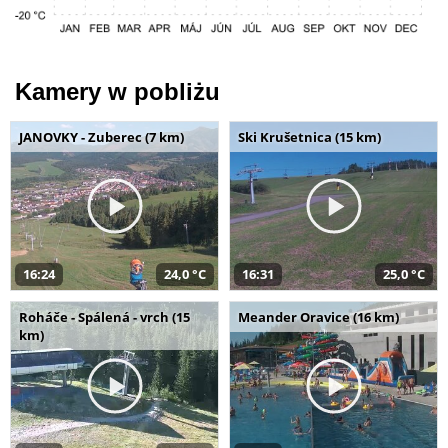
Kamery w pobliżu
JANOVKY - Zuberec (7 km)
Ski Krušetnica (15 km)
16:24
24,0 °C
16:31
25,0 °C
Roháče - Spálená - vrch (15
Meander Oravice (16 km)
km)