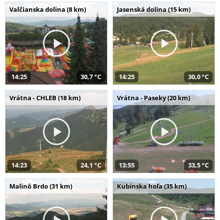
Valčianska dolina (8 km)
Jasenská dolina (15 km)
14:25
30,7 °C
14:25
30,0 °C
Vrátna - CHLEB (18 km)
Vrátna - Paseky (20 km)
14:23
24,1 °C
13:55
33,5 °C
Malinô Brdo (31 km)
Kubínska hoľa (35 km)