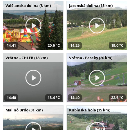
Valčianska dolina (8 km)
Jasenská dolina (15 km)
14:41
20,6 °C
14:25
19,0 °C
Vrátna - CHLEB (18 km)
Vrátna - Paseky (20 km)
14:40
13,4 °C
14:40
22,6 °C
Malinô Brdo (31 km)
Kubínska hoľa (35 km)