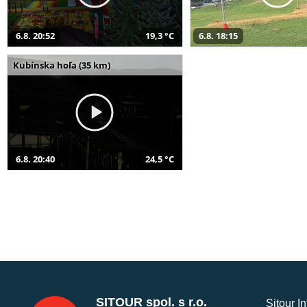
6.8. 20:52
19,3 °C
6.8. 18:15
Kubínska hoľa (35 km)
6.8. 20:40
24,5 °C
SITOUR spol. s r.o.
Sitour I