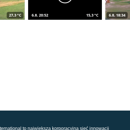
27,3 °C
6.8. 20:52
15,3 °C
6.8. 18:34
nternational to największa korporacyjna sieć innowacji