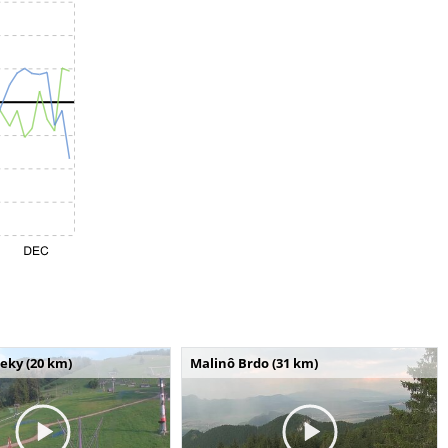
seky (20 km)
Malinô Brdo (31 km)