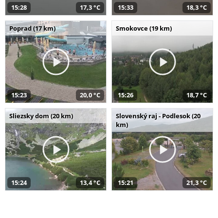
15:28
17,3 °C
15:33
18,3 °C
Poprad (17 km)
Smokovce (19 km)
15:23
20,0 °C
15:26
18,7 °C
Sliezsky dom (20 km)
Slovenský raj - Podlesok (20
km)
15:24
13,4 °C
15:21
21,3 °C