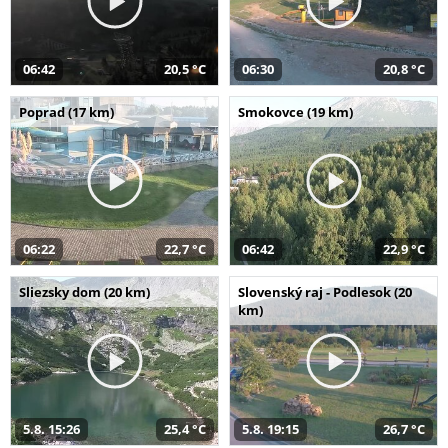
06:42
20,5 °C
06:30
20,8 °C
Poprad (17 km)
Smokovce (19 km)
06:22
22,7 °C
06:42
22,9 °C
Sliezsky dom (20 km)
Slovenský raj - Podlesok (20
km)
5.8. 15:26
25,4 °C
5.8. 19:15
26,7 °C