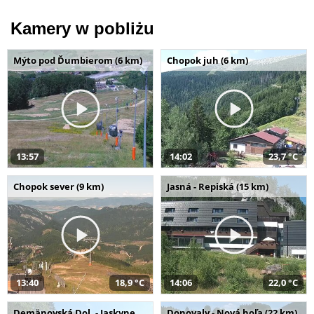
Kamery w pobliżu
Mýto pod Ďumbierom (6 km)
Chopok juh (6 km)
13:57
14:02
23,7 °C
Chopok sever (9 km)
Jasná - Repiská (15 km)
13:40
18,9 °C
14:06
22,0 °C
Demänovská Dol. - Jaskyne
Donovaly - Nová hoľa (22 km)