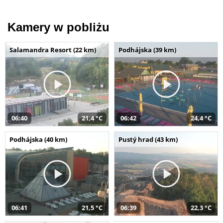
Kamery w pobliżu
Salamandra Resort (22 km)
Podhájska (39 km)
06:40
21,4 °C
06:42
24,4 °C
Podhájska (40 km)
Pustý hrad (43 km)
06:41
21,5 °C
06:39
22,3 °C