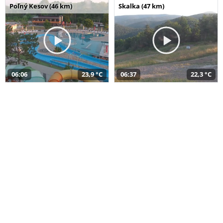
Poľný Kesov (46 km)
Skalka (47 km)
06:06
23,9 °C
06:37
22,3 °C